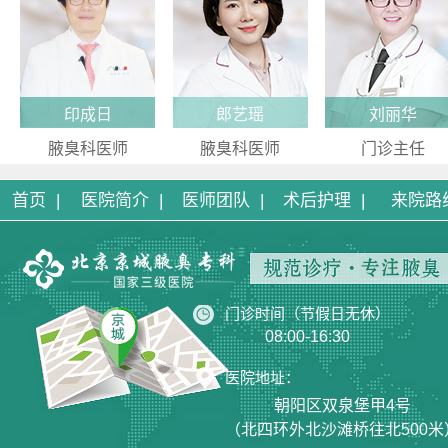
印成日
郎艺瑶
刘丽华
腋臭科医师
腋臭科医师
门诊主任
首页 |
医院简介 |
医师团队 |
术后护理 |
来院路
门诊时间（节假日无休）
08:00-16:30
医院地址：
朝阳区双泉堡甲4号
（北四环外北沙滩桥往北500米